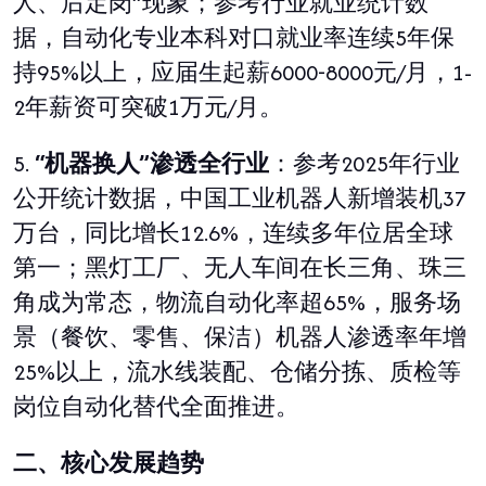
人、后定岗
”
现象；参考行业就业统计数
据，自动化专业本科对口就业率连续
5
年保
持
95%
以上，应届生起薪
6000-8000
元
/
月，
1-
2
年薪资可突破
1
万元
/
月。
5.
“
机器换人
”
渗透全行业
：参考
2025
年行业
公开统计数据，中国工业机器人新增装机
37
万台，同比增长
12.6%
，连续多年位居全球
第一；黑灯工厂、无人车间在长三角、珠三
角成为常态，物流自动化率超
65%
，服务场
景（餐饮、零售、保洁）机器人渗透率年增
25%
以上，流水线装配、仓储分拣、质检等
岗位自动化替代全面推进。
二、核心发展趋势