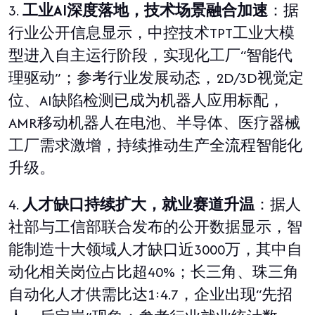
3.
工业
AI
深度落地，技术场景融合加速
：据
行业公开信息显示，中控技术
TPT
工业大模
型进入自主运行阶段，实现化工厂
“
智能代
理驱动
”
；参考行业发展动态，
2D/3D
视觉定
位、
AI
缺陷检测已成为机器人应用标配，
AMR
移动机器人在电池、半导体、医疗器械
工厂需求激增，持续推动生产全流程智能化
升级。
4.
人才缺口持续扩大，就业赛道升温
：据人
社部与工信部联合发布的公开数据显示，智
能制造十大领域人才缺口近
3000
万，其中自
动化相关岗位占比超
40%
；长三角、珠三角
自动化人才供需比达
1:4.7
，企业出现
“
先招