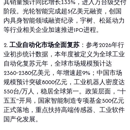
其销量预计同比增长
133%
，进入万台级交付
阶段。光轮智能完成超
5
亿美元融资，创国
内具身智能领域融资纪录，宇树、松延动力
等行业相关企业加速推进
IPO
进程。
2.
工业自动化市场全面复苏
：参考
2026
年行
业初步统计数据，本年度被定义为全球工业
自动化复苏元年，全球市场规模预计达
2360-2380
亿美元，年增速超
9%
；中国市场
规模预计突破
8000
亿元，工业机器人密度达
550
台
/
万人，稳居全球第一。政策层面，
“
十
五五
”
开局，国家智能制造专项基金
500
亿元
正式落地，重点扶持高端传感器、工业软件
国产化发展。