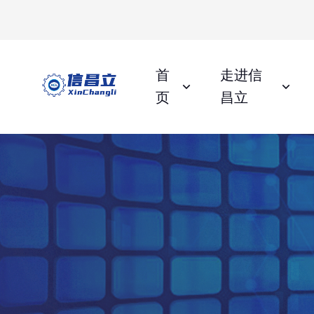
首
走进信
页
昌立