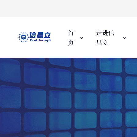
首
走进信
页
昌立